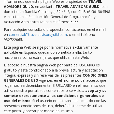
informamos que esta página Web es propiedad de
TRAVEL
ADVISORS GUILD
, en adelante
TRAVEL ADVISORS GUILD
, con
domicilio en Rambla Catalunya, 52 4º 1ª, con C.I.F. nº G61304598
e inscrita en la Subdirección General de Programación y
Actuación Administrativa con el número 6966.
Para cualquier consulta o propuesta, contáctenos en el e-mail
en
comercial@traveladvisorsguild.com
, o en el teléfono
932722065.
Esta página Web se rige por la normativa exclusivamente
aplicable en España, quedando sometida a ella, tanto
nacionales como extranjeros que utilicen esta Web.
El acceso a nuestra página Web por parte del USUARIO es
gratuito y está condicionado a la previa lectura y aceptación
integra, expresa y sin reservas de las presentes
CONDICIONES
GENERALES DE USO
vigentes en el momento del acceso, que
rogamos lea detenidamente. El USUARIO en el momento que
utiliza nuestro portal, sus contenidos o servicios,
acepta y se
somete expresamente a las condiciones generales de
uso del mismo
. Si el usuario no estuviere de acuerdo con las
presentes condiciones de uso, deberá abstenerse de utilizar
este portal y operar por medio del mismo.